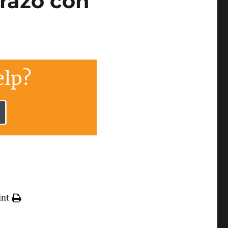
brazo con
lp?
int