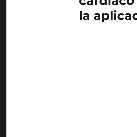
cardíaco
la aplica