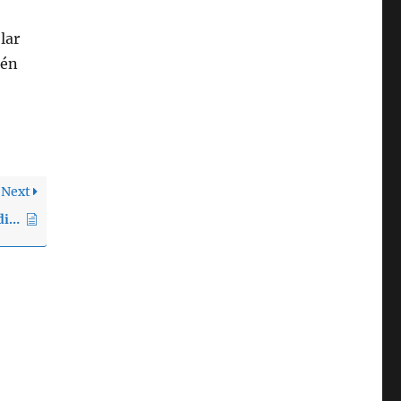
lar
ién
Next
Quiero usar un dispositivo Android, ¿qué versión de la aplicación debo obtener?