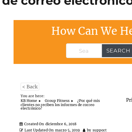
 de correo electrónic
How Can We He
SEARCH
< Back
You are here:
Pr
KB Home
Group Fitness
¿Por qué mis
clientes no reciben los informes de correo
electrónico?
Created On
diciembre 6, 2018
Last Updated On
marzo 5, 2019
by
support