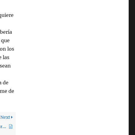
quiere
bería
 que
ron los
 las
 sean
a de
rme de
Next
¿Puedo usar los relojes deportivos Garmin con la aplicación Group Fitness?