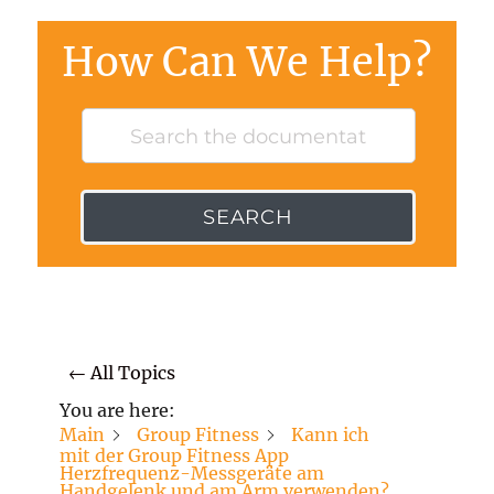
How Can We Help?
SEARCH
← All Topics
You are here:
Main
Group Fitness
Kann ich
mit der Group Fitness App
Herzfrequenz-Messgeräte am
Handgelenk und am Arm verwenden?