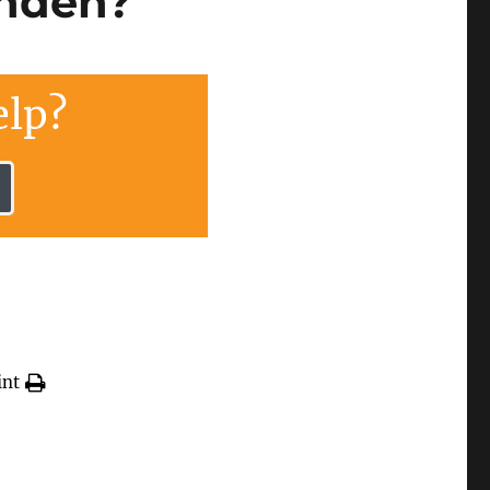
enden?
lp?
int