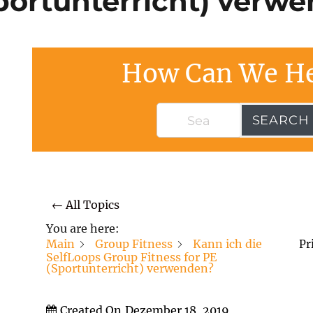
Sportunterricht) verw
How Can We He
SEARCH
← All Topics
You are here:
Main
Group Fitness
Kann ich die
Pr
SelfLoops Group Fitness for PE
(Sportunterricht) verwenden?
Created On
Dezember 18, 2019