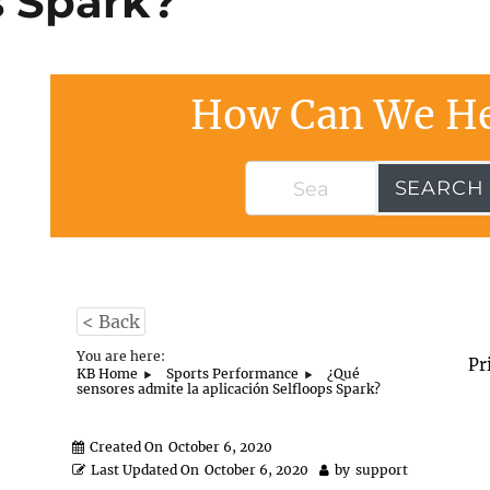
s Spark?
How Can We He
SEARCH
< Back
You are here:
Pr
KB Home
Sports Performance
¿Qué
sensores admite la aplicación Selfloops Spark?
Created On
October 6, 2020
Last Updated On
October 6, 2020
by
support