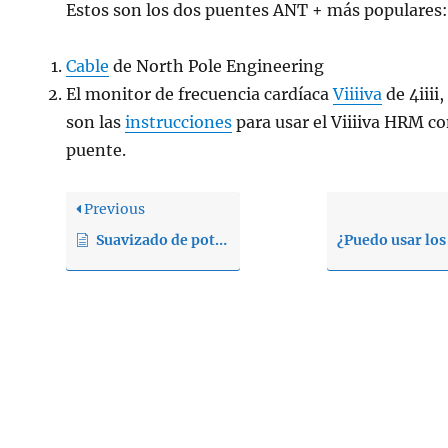
Estos son los dos puentes ANT + más populares
Cable
de North Pole Engineering
El monitor de frecuencia cardíaca
Viiiiva
de 4iiii,
son las
instrucciones
para usar el Viiiiva HRM c
puente.
Previous
Suavizado de potencia en Selfloops Spark