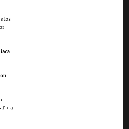
os los
or
díaca
con
o
NT + a