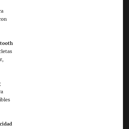
ra
con
etooth
cletas
r,
g
ra
ibles
ocidad