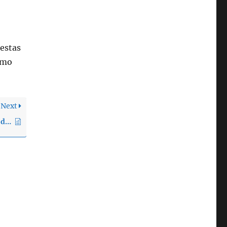
:
 estas
omo
Next
¿Puedo usar los dispositivos portátiles de Garmin con la aplicación Selfloops Fitness?